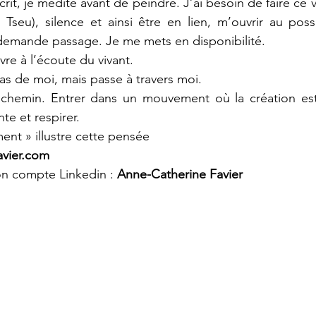
rit, je médite avant de peindre. J’ai besoin de faire ce vi
seu), silence et ainsi être en lien, m’ouvrir au possi
 demande passage. Je me mets en disponibilité.
re à l’écoute du vivant.
pas de moi, mais passe à travers moi.
 chemin. Entrer dans un mouvement où la création est 
te et respirer.
nt » illustre cette pensée
avier.com
on compte Linkedin :
 Anne-Catherine Favier