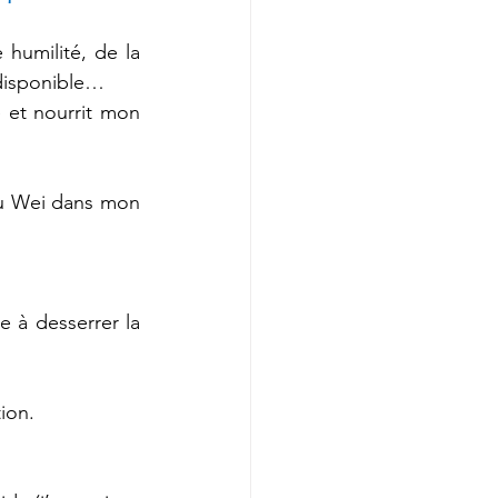
humilité, de la 
, disponible…
et nourrit mon 
u Wei dans mon 
 à desserrer la 
tion.