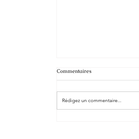
Commentaires
Rédigez un commentaire...
L'ALCHIMIE DES
ÉLÉMENTS : Wu Xing et Art
Abstrait : une nouvelle