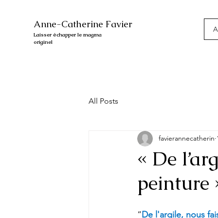
Anne-Catherine Favier
A
Laisser échapper le magma
originel
All Posts
favierannecatherin
« De l’ar
peinture 
“
De l'argile, nous fa