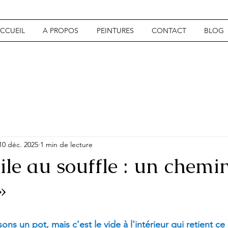
CCUEIL
A PROPOS
PEINTURES
CONTACT
BLOG
10 déc. 2025
1 min de lecture
gile au souffle : un chemi
»
isons un pot, mais c'est le vide à l'intérieur qui retient c