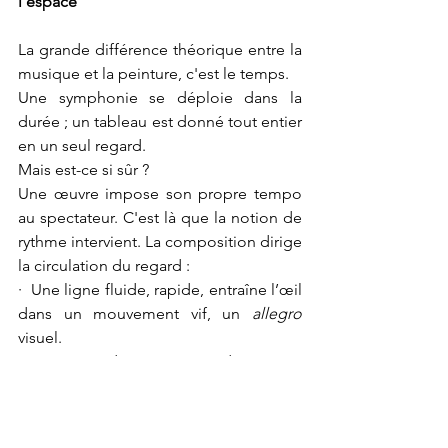
l’espace
La grande différence théorique entre la 
musique et la peinture, c'est le temps.
Une symphonie se déploie dans la 
durée ; un tableau est donné tout entier 
en un seul regard.
Mais est-ce si sûr ?
Une œuvre impose son propre tempo 
au spectateur. C'est là que la notion de 
rythme intervient. La composition dirige 
la circulation du regard :
·  Une ligne fluide, rapide, entraîne l’œil 
dans un mouvement vif, un 
allegro 
visuel.
· Une zone dense, saturée de matière 
ou de gestes, oblige au ralentissement, 
à la contemplation, un 
lento.
·   Plus loin, un espace vide, un souffle, 