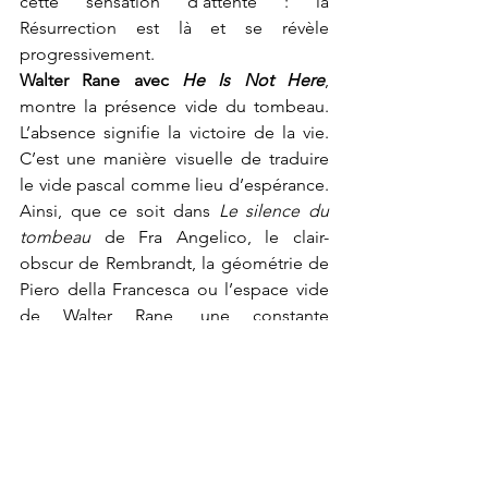
cette sensation d’attente : la 
Résurrection est là et se révèle 
progressivement.
Walter Rane avec 
He Is Not Here
, 
montre la présence vide du tombeau. 
L’absence signifie la victoire de la vie. 
C’est une manière visuelle de traduire 
le vide pascal comme lieu d’espérance. 
Ainsi, que ce soit dans 
Le silence du 
tombeau
 de Fra Angelico, le clair-
obscur de Rembrandt, la géométrie de 
Piero della Francesca ou l’espace vide 
de Walter Rane, une constante 
demeure : la Résurrection se manifeste 
dans l’attention au vide et à la lumière, 
dans la patience de l’attente et la 
disponibilité à ce qui vient.
Le temps pascal nous apprend que la 
vie se renouvelle là où nous croyons ne 